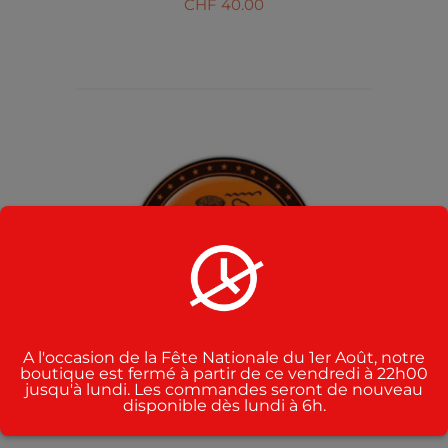
CHF
40.00
AJOUTER AU PANIER
/
DÉTAILS
A l'occasion de la Fête Nationale du 1er Août, notre
boutique est fermé à partir de ce vendredi à 22h00
jusqu'à lundi. Les commandes seront de nouveau
disponible dès lundi à 6h.