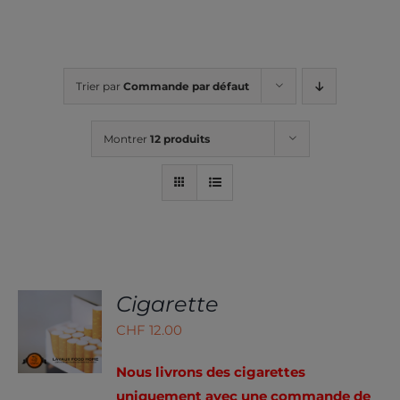
Trier par
Commande par défaut
Montrer
12 produits
Cigarette
CHOIX
DES
CHF
12.00
OPTIONS
CE
/
PRODUIT
DÉTAILS
Nous livrons des cigarettes
A
uniquement avec une commande de