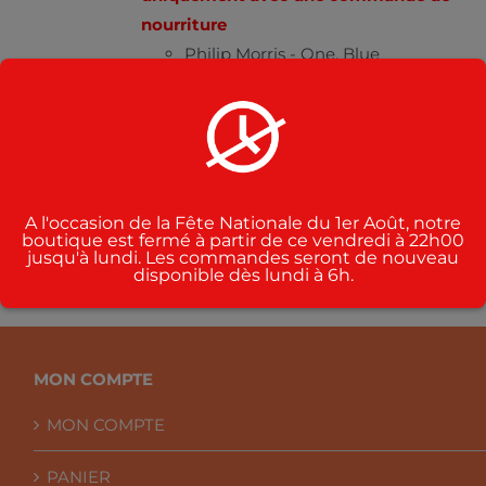
PLUSIEURS
VARIATIONS.
nourriture
LES
Philip Morris - One, Blue
OPTIONS
Winston - Blue
PEUVENT
ÊTRE
Parisienne - Orange, super
CHOISIES
Camel - filtres , orange
SUR
LA
Marlboro
PAGE
DU
A l'occasion de la Fête Nationale du 1er Août, notre
PRODUIT
boutique est fermé à partir de ce vendredi à 22h00
jusqu'à lundi. Les commandes seront de nouveau
disponible dès lundi à 6h.
MON COMPTE
MON COMPTE
PANIER