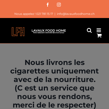
Passer
Facebook
Instagram
au
Nous appelez ! 021 781 15 17
|
info@lavauxfoodhome.ch
contenu
Nous livrons les
cigarettes uniquement
avec de la nourriture.
(C est un service que
nous vous rendons,
merci de le respecter)