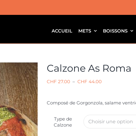
ACCUEIL
METS
BOISSONS
Calzone As Roma
Plage
CHF
27.00
–
CHF
44.00
de
prix :
Composé de Gorgonzola, salame ventricin
CHF 27.00
à
Type de
CHF 44.00
Calzone