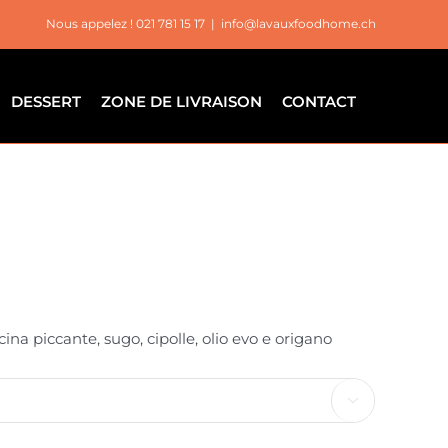
Nous appelez ! 021 781 15 17
|
info@lavauxfoodhome.ch
DESSERT
ZONE DE LIVRAISON
CONTACT
a piccante, sugo, cipolle, olio evo e origano
