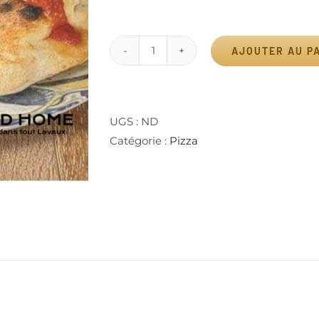
AJOUTER AU P
quantité
de
Alternative:
Calzone
As
UGS :
ND
Roma
Catégorie :
Pizza