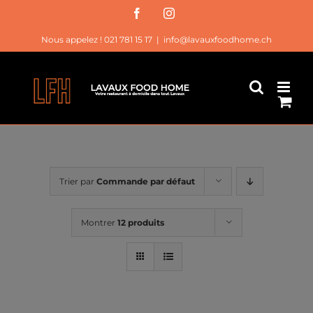
Passer
Facebook
Instagram
au
Nous appelez ! 021 781 15 17
|
info@lavauxfoodhome.ch
contenu
Trier par
Commande par défaut
Montrer
12 produits