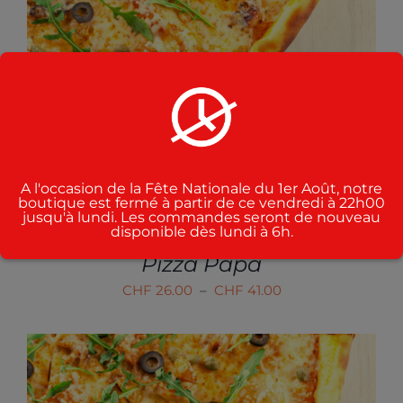
CE
CHOIX DES OPTIONS
/
PRODUIT
DÉTAILS
A
PLUSIEURS
VARIATIONS.
LES
OPTIONS
PEUVENT
ÊTRE
A l'occasion de la Fête Nationale du 1er Août, notre
boutique est fermé à partir de ce vendredi à 22h00
CHOISIES
jusqu'à lundi. Les commandes seront de nouveau
SUR
disponible dès lundi à 6h.
LA
PAGE
Pizza Papa
DU
Plage
CHF
26.00
–
CHF
41.00
PRODUIT
de
prix :
CHF 26.00
à