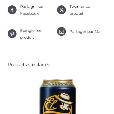
alcool
Partager sur
Tweeter ce
Lavaux
Facebook
produit
Épingler ce
Partager par Mail
produit
Produits similaires
CE
CHOIX DES OPTIONS
/