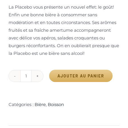
La Placebo vous présente un nouvel effet: le goût!
Enfin une bonne bière à consommer sans
modération et en toutes circonstances. Ses arômes
fruités et sa fraîche amertume accompagneront
avec délice vos apéros, salades croquantes ou
burgers réconfortants. On en oublierait presque que
la Placebo est une bière sans alcool!
AJOUTER AU PANIER
quantité
Alternative:
de
Bière
docteur
Catégories :
Bière
,
Boisson
Gab’s
Placebo
sans