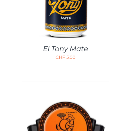
PRODUIT
DÉTAILS
A
PLUSIEURS
VARIATIONS.
LES
OPTIONS
PEUVENT
ÊTRE
CHOISIES
El Tony Mate
SUR
CHF
5.00
LA
PAGE
DU
PRODUIT
AJOUTER AU PANIER
/