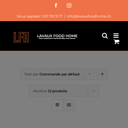
Passer
Facebook
Instagram
au
Nous appelez ! 021 781 15 17
|
info@lavauxfoodhome.ch
contenu
Trier par
Commande par défaut
Montrer
12 produits