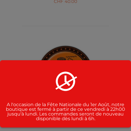
CHF
40.00
AJOUTER AU PANIER
/
DÉTAILS
A l'occasion de la Fête Nationale du 1er Août, notre
boutique est fermé à partir de ce vendredi à 22h00
jusqu'à lundi. Les commandes seront de nouveau
disponible dès lundi à 6h.