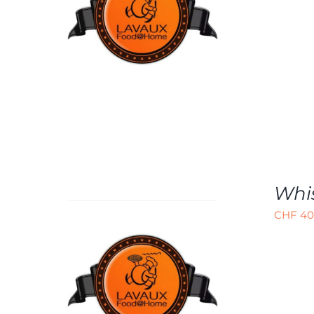
AJOUTER AU PANIER
/
APERÇU
Whi
CHF
40
AJOUTER AU PANIER
/
APERÇU