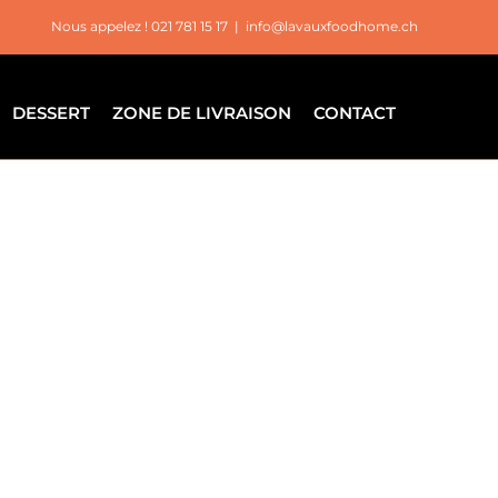
Nous appelez ! 021 781 15 17
|
info@lavauxfoodhome.ch
DESSERT
ZONE DE LIVRAISON
CONTACT