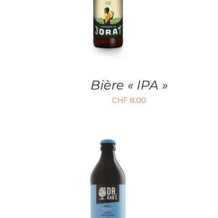
Bière « IPA »
CHF
8.00
AJOUTER AU PANIER
/
APERÇU