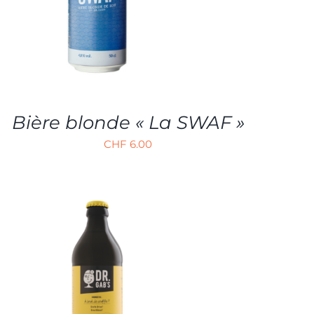
Bière blonde « La SWAF »
CHF
6.00
AJOUTER AU PANIER
/
APERÇU