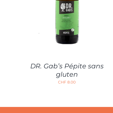
AJOUTER AU PANIER
/
APERÇU
DR. Gab’s Pépite sans
gluten
CHF
8.00