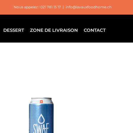
Nous appelez ! 021 781 15 17
|
info@lavauxfoodhome.ch
DESSERT
ZONE DE LIVRAISON
CONTACT
AJOUTER AU PANIER
/
APERÇU