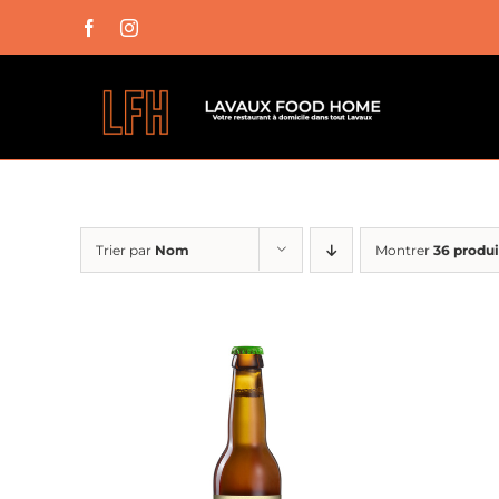
Passer
Facebook
Instagram
au
contenu
Trier par
Nom
Montrer
36 produi
AJOUTER AU PANIER
/
APERÇU