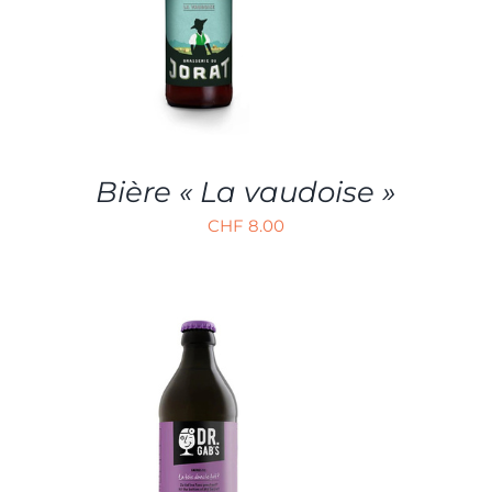
Bière « La vaudoise »
CHF
8.00
AJOUTER AU PANIER
/
APERÇU