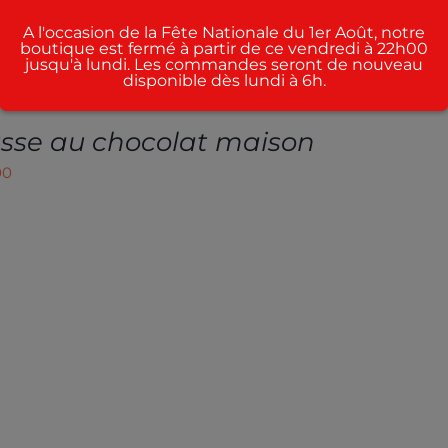
A l'occasion de la Fête Nationale du 1er Août, notre
boutique est fermé à partir de ce vendredi à 22h00
jusqu'à lundi. Les commandes seront de nouveau
disponible dès lundi à 6h.
sse au chocolat maison
00