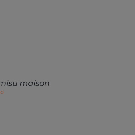
amisu maison
00