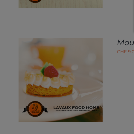
PEUVENT
ÊTRE
CHOISIES
SUR
LA
PAGE
DU
Mou
PRODUIT
CHF
9.
AJOUTER AU PANIER
/
APERÇU