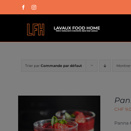
Passer
Facebook
Instagram
au
contenu
Trier par
Commande par défaut
Montre
Pan
CHF
9.
Panna C