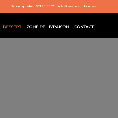
Nous appelez ! 021 781 15 17
|
info@lavauxfoodhome.ch
DESSERT
ZONE DE LIVRAISON
CONTACT