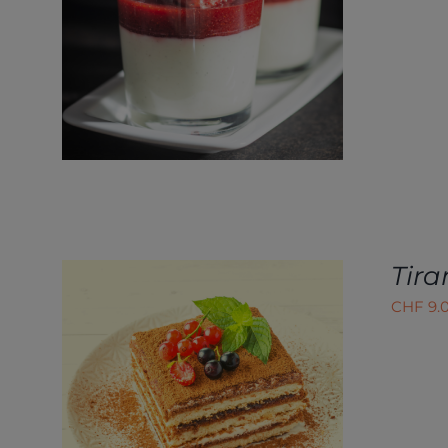
AJOUTER AU PANIER
/
APERÇU
Tir
CHF
9.
AJOUTER AU PANIER
/
APERÇU