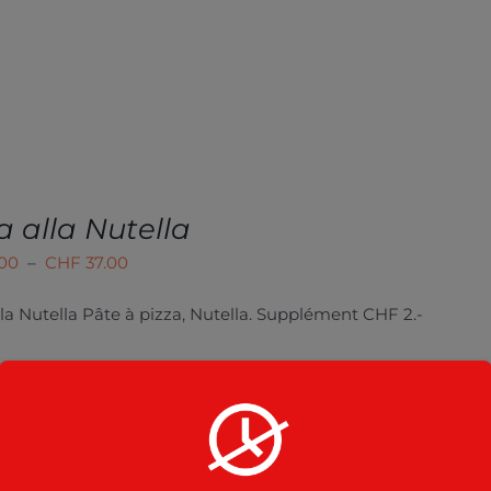
a alla Nutella
Plage
.00
–
CHF
37.00
de
lla Nutella
Pâte à pizza, Nutella. Supplément CHF 2.-
prix :
CHF 21.00
à
CHF 37.00