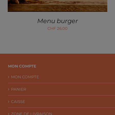
CHOISIES
SUR
LA
PAGE
Menu burger
DU
CHF
26.00
PRODUIT
MON COMPTE
MON COMPTE
PANIER
CAISSE
ZONE DE LIVRAISON