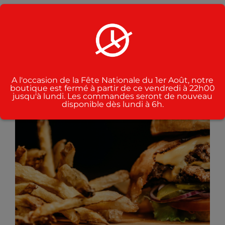
LA
PAGE
Menu pâte
DU
CHF
24.00
PRODUIT
A l'occasion de la Fête Nationale du 1er Août, notre
boutique est fermé à partir de ce vendredi à 22h00
jusqu'à lundi. Les commandes seront de nouveau
disponible dès lundi à 6h.
CE
CHOIX DES OPTIONS
/
PRODUIT
DÉTAILS
A
PLUSIEURS
VARIATIONS.
LES
OPTIONS
PEUVENT
ÊTRE