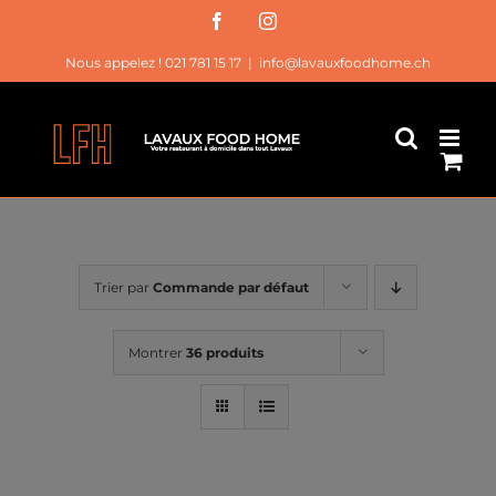
Passer
Facebook
Instagram
au
Nous appelez ! 021 781 15 17
|
info@lavauxfoodhome.ch
contenu
Trier par
Commande par défaut
Montrer
36 produits