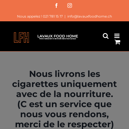
Passer
Facebook
Instagram
au
Nous appelez ! 021 781 15 17
|
info@lavauxfoodhome.ch
contenu
Nous livrons les
cigarettes uniquement
avec de la nourriture.
(C est un service que
nous vous rendons,
merci de le respecter)