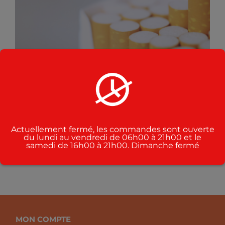
CE
CHOIX DES OPTIONS
/
PRODUIT
DÉTAILS
A
PLUSIEURS
VARIATIONS.
LES
OPTIONS
PEUVENT
ÊTRE
CHOISIES
SUR
LA
PAGE
Cigarette
Actuellement fermé, les commandes sont ouverte
DU
du lundi au vendredi de 06h00 à 21h00 et le
samedi de 16h00 à 21h00. Dimanche fermé
CHF
12.00
PRODUIT
MON COMPTE