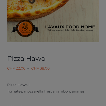
Pizza Hawai
Plage
CHF
22.00
–
CHF
38.00
de
prix :
Pizza Hawaii
CHF 22.00
Tomates, mozzarella fresca, jambon, ananas.
à
CHF 38.00