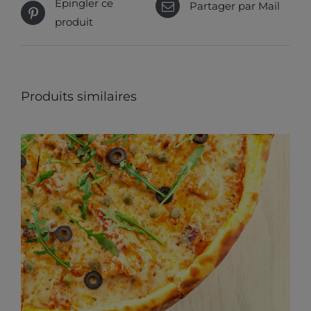
Épingler ce
Partager par Mail
produit
Produits similaires
CE
CHOIX DES OPTIONS
/
PRODUIT
DÉTAILS
A
PLUSIEURS