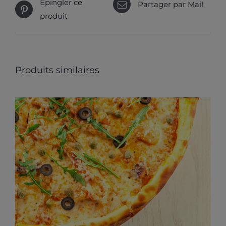
Épingler ce
Partager par Mail
produit
Produits similaires
CE
CHOIX DES OPTIONS
/
PRODUIT
DÉTAILS
A
PLUSIEURS