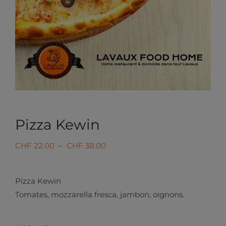
Pizza Kewin
Plage
CHF
22.00
–
CHF
38.00
de
prix :
Pizza Kewin
CHF 22.00
Tomates, mozzarella fresca, jambon, oignons.
à
CHF 38.00