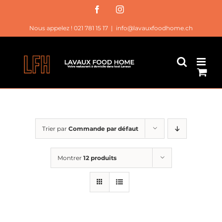
Passer
Facebook
Instagram
au
Nous appelez ! 021 781 15 17
|
info@lavauxfoodhome.ch
contenu
Trier par
Commande par défaut
Montrer
12 produits