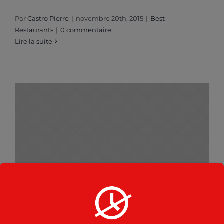
Par
Castro Pierre
|
novembre 20th, 2015
|
Best
Restaurants
|
0 commentaire
Lire la suite
The Best Place to Meet