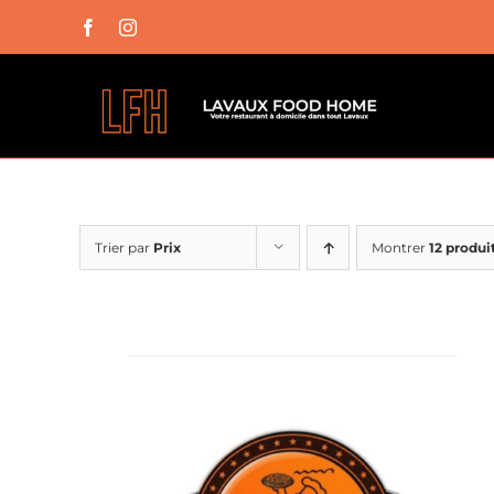
Passer
Facebook
Instagram
au
contenu
Trier par
Prix
Montrer
12 produi