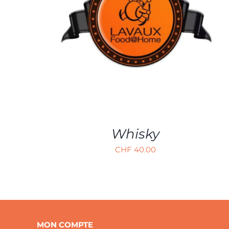
AJOUTER AU PANIER
/
APERÇU
Whisky
CHF
40.00
MON COMPTE