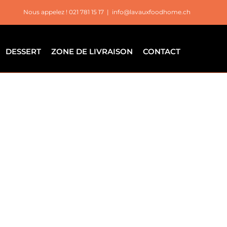
Nous appelez ! 021 781 15 17
|
info@lavauxfoodhome.ch
DESSERT
ZONE DE LIVRAISON
CONTACT