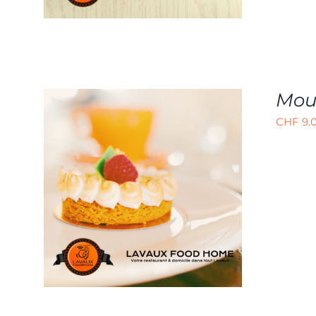
PEUVENT
ÊTRE
CHOISIES
SUR
LA
PAGE
DU
Mou
PRODUIT
CHF
9.
AJOUTER AU PANIER
/
APERÇU