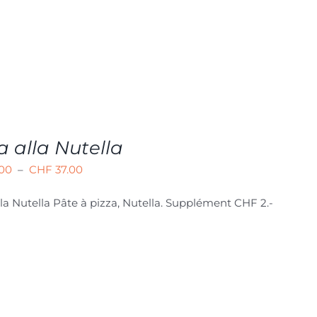
a alla Nutella
Plage
.00
–
CHF
37.00
de
lla Nutella
Pâte à pizza, Nutella. Supplément CHF 2.-
prix :
CHF 21.00
à
CHF 37.00