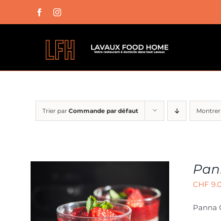
Passer
Facebook
Instagram
au
contenu
Trier par
Commande par défaut
Montre
Pan
CHF
9.
Panna C