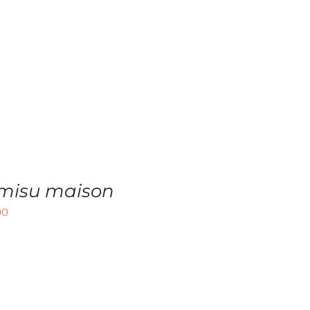
amisu maison
00