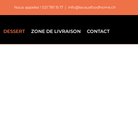
Nous appelez ! 021 781 15 17
|
info@lavauxfoodhome.ch
DESSERT
ZONE DE LIVRAISON
CONTACT