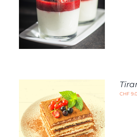
AJOUTER AU PANIER
/
APERÇU
Tir
CHF
9.
AJOUTER AU PANIER
/
APERÇU