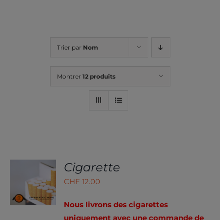
Trier par
Nom
Montrer
12 produits
Cigarette
CHOIX
DES
CHF
12.00
OPTIONS
CE
/
PRODUIT
DÉTAILS
Nous livrons des cigarettes
A
uniquement avec une commande de