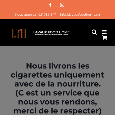
Passer
Facebook
Instagram
au
Nous appelez ! 021 781 15 17
|
info@lavauxfoodhome.ch
contenu
Nous livrons les
cigarettes uniquement
avec de la nourriture.
(C est un service que
nous vous rendons,
merci de le respecter)