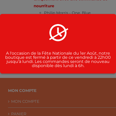
PLUSIEURS
VARIATIONS.
nourriture
LES
Philip Morris - One, Blue
OPTIONS
Winston - Blue
PEUVENT
ÊTRE
Parisienne - Orange, super
CHOISIES
Camel - filtres , orange
SUR
LA
Marlboro
PAGE
DU
A l'occasion de la Fête Nationale du 1er Août, notre
PRODUIT
boutique est fermé à partir de ce vendredi à 22h00
jusqu'à lundi. Les commandes seront de nouveau
disponible dès lundi à 6h.
MON COMPTE
MON COMPTE
PANIER