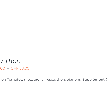
à
CHF 40.00
za Thon
Plage
.00
–
CHF
38.00
de
Thon
Tomates, mozzarella fresca, thon, oignons. Supplément 
prix :
CHF 22.00
à
CHF 38.00