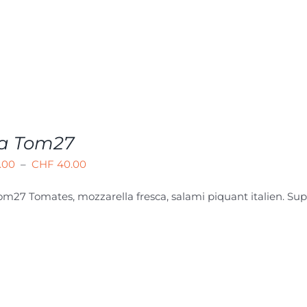
za Tom27
Plage
.00
–
CHF
40.00
de
Tom27
Tomates, mozzarella fresca, salami piquant italien. S
prix :
CHF 24.00
à
CHF 40.00