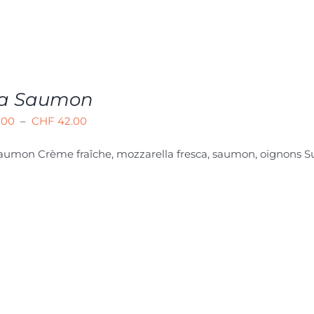
za Saumon
Plage
.00
–
CHF
42.00
de
Saumon
Crème fraîche, mozzarella fresca, saumon, oignons 
prix :
CHF 26.00
à
CHF 42.00