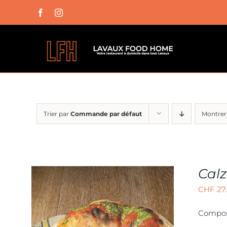
Passer
Facebook
Instagram
au
contenu
Trier par
Commande par défaut
Montre
Cal
CHF
27
Composé