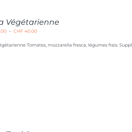
za Végétarienne
Plage
.00
–
CHF
40.00
de
Végétarienne
Tomates, mozzarella fresca, légumes frais. Sup
prix :
CHF 24.00
à
CHF 40.00