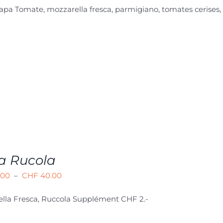
Papa
Tomate, mozzarella fresca, parmigiano, tomates cerises
prix :
CHF 26.00
à
CHF 41.00
a Rucola
Plage
.00
–
CHF
40.00
de
lla Fresca, Ruccola Supplément CHF 2.-
prix :
CHF 23.00