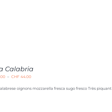
CHF 27.00
à
CHF 44.00
a Calabria
Plage
.00
–
CHF
44.00
de
alabrese oignons mozzarella fresca sugo fresco Très piquan
prix :
CHF 29.00
à
CHF 44.00