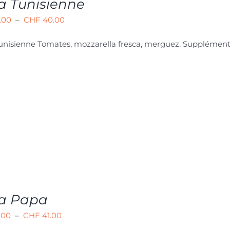
a Tunisienne
Plage
.00
–
CHF
40.00
de
Tunisienne
Tomates, mozzarella fresca, merguez. Supplément
prix :
CHF 24.00
à
CHF 40.00
za Papa
Plage
.00
–
CHF
41.00
de