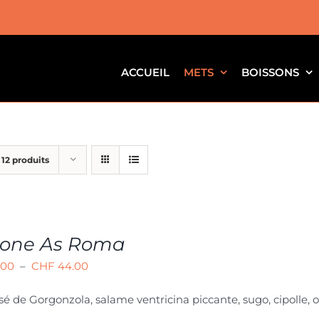
ACCUEIL
METS
BOISSONS
r
12 produits
zone As Roma
Plage
.00
–
CHF
44.00
de
 de Gorgonzola, salame ventricina piccante, sugo, cipolle, o
prix :