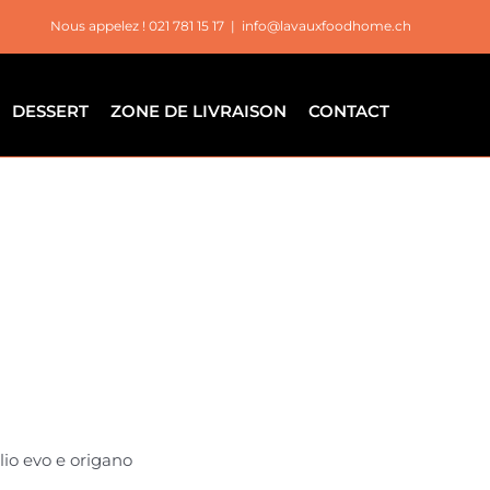
Nous appelez ! 021 781 15 17
|
info@lavauxfoodhome.ch
DESSERT
ZONE DE LIVRAISON
CONTACT
lio evo e origano