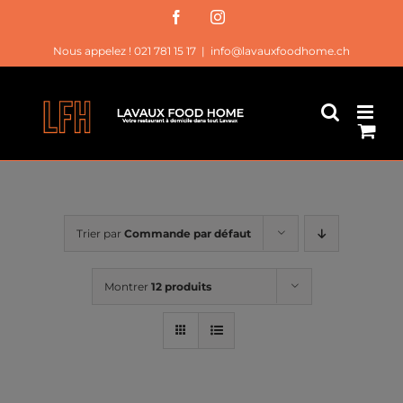
Passer
Facebook
Instagram
au
Nous appelez ! 021 781 15 17
|
info@lavauxfoodhome.ch
contenu
Trier par
Commande par défaut
Montrer
12 produits