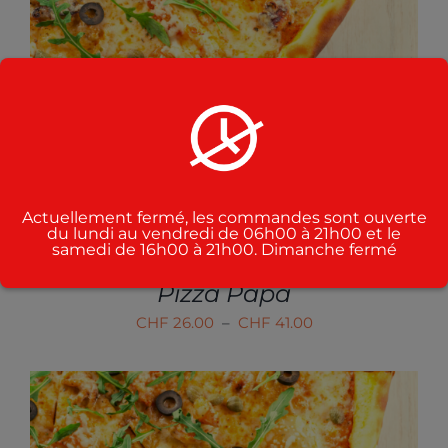
CE
CHOIX DES OPTIONS
/
PRODUIT
DÉTAILS
A
PLUSIEURS
VARIATIONS.
LES
OPTIONS
PEUVENT
ÊTRE
Actuellement fermé, les commandes sont ouverte
CHOISIES
du lundi au vendredi de 06h00 à 21h00 et le
SUR
samedi de 16h00 à 21h00. Dimanche fermé
LA
PAGE
Pizza Papa
DU
Plage
CHF
26.00
–
CHF
41.00
PRODUIT
de
prix :
CHF 26.00
à